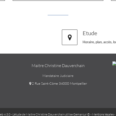
Etude
Horaire, plan, accès, lo
Maitre Christine Dauverchain
Mandataire Judiciaire
2 Rue Saint-Côme 34000 Montpellier
b 4.3.0
- L'étude de Maitre Christine Dauverchain utilise
Gemarcur ©
-
Mentions légales
-