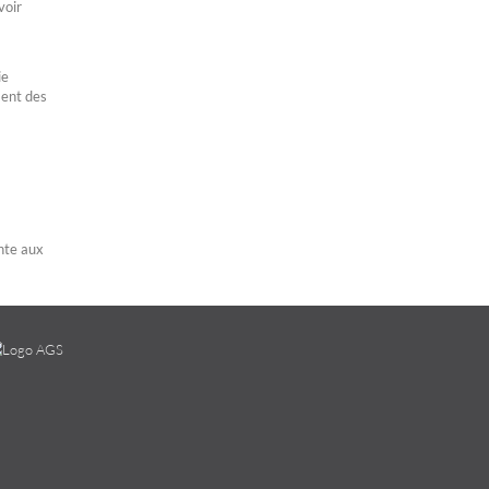
voir
ie
ment des
ente aux