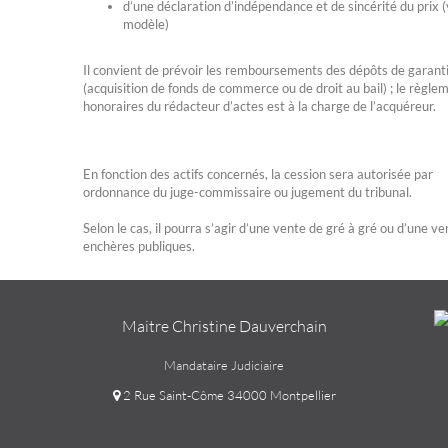
d’une déclaration d’indépendance et de sincérité du prix (
modèle)
Il convient de prévoir les remboursements des dépôts de garant
(acquisition de fonds de commerce ou de droit au bail) ; le règle
honoraires du rédacteur d’actes est à la charge de l’acquéreur.
En fonction des actifs concernés, la cession sera autorisée par
ordonnance du juge-commissaire ou jugement du tribunal.
Selon le cas, il pourra s’agir d’une vente de gré à gré ou d’une v
enchères publiques.
Maitre Christine Dauverchain
Mandataire Judiciaire
2 Rue Saint-Côme 34000 Montpellier