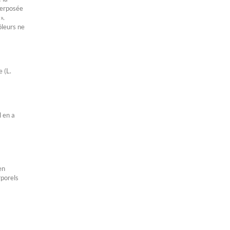
terposée
».
ôleurs ne
 (L.
l en a
en
rporels