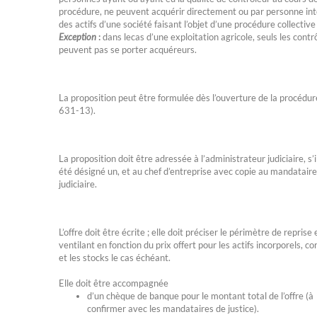
procédure, ne peuvent acquérir directement ou par personne in
des actifs d’une société faisant l’objet d’une procédure collective 
Exception
:
dans lecas d’une exploitation agricole, seuls les contr
peuvent pas se porter acquéreurs.
La proposition peut être formulée dès l’ouverture de la procédure
631-13).
La proposition doit être adressée à l’administrateur judiciaire, s’i
été désigné un, et au chef d’entreprise avec copie au mandataire
judiciaire.
L’offre doit être écrite ; elle doit préciser le périmètre de reprise 
ventilant en fonction du prix offert pour les actifs incorporels, co
et les stocks le cas échéant.
Elle doit être accompagnée
d’un chèque de banque pour le montant total de l’offre (à
confirmer avec les mandataires de justice).