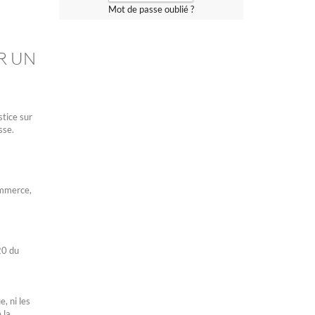
Mot de passe oublié ?
R UN
stice sur
sse.
ommerce,
20 du
a
, ni les
 la