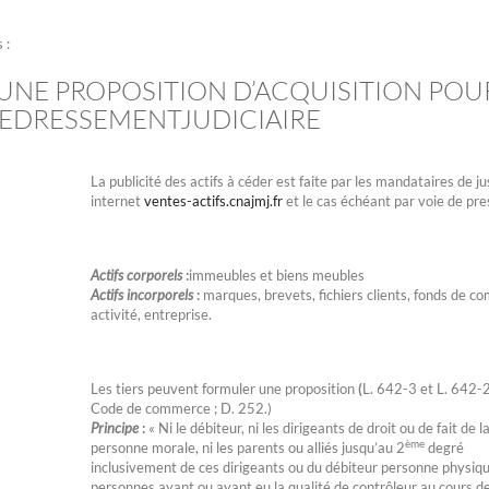
 :
UNE PROPOSITION D’ACQUISITION POU
 REDRESSEMENTJUDICIAIRE
La publicité des actifs à céder est faite par les mandataires de ju
internet
ventes-actifs.cnajmj.fr
et le cas échéant par voie de pre
Actifs corporels
:
immeubles et biens meubles
Actifs incorporels
:
marques, brevets, fichiers clients, fonds de c
activité, entreprise.
Les tiers peuvent formuler une proposition
(
L. 642-3 et L. 642-
Code de commerce ; D. 252.)
Principe
:
« Ni le débiteur, ni les dirigeants de droit ou de fait de l
ème
personne morale, ni les parents ou alliés jusqu’au 2
degré
inclusivement de ces dirigeants ou du débiteur personne physique
personnes ayant ou ayant eu la qualité de contrôleur au cours de