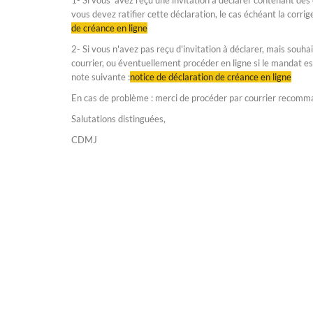
1- Si vous avez reçu une invitation à déclarer contenant des
vous devez ratifier cette déclaration, le cas échéant la corrige
de créance en ligne
2- Si vous n'avez pas reçu d'invitation à déclarer, mais souhai
courrier, ou éventuellement procéder en ligne si le mandat es
note suivante :
notice de déclaration de créance en ligne
En cas de problème : merci de procéder par courrier recomm
Salutations distinguées,
CDMJ