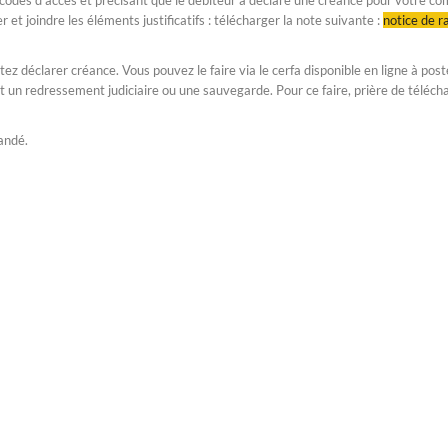
 codes d'accès et précisant que le débiteur a déclaré une créance pour votre co
r et joindre les éléments justificatifs : télécharger la note suivante :
notice de ra
tez déclarer créance. Vous pouvez le faire via le cerfa disponible en ligne à post
t un redressement judiciaire ou une sauvegarde. Pour ce faire, prière de télécha
andé.