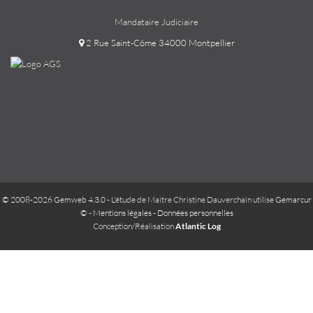
Mandataire Judiciaire
2 Rue Saint-Côme 34000 Montpellier
© 2008-2026 Gemweb 4.3.0
- L'étude de Maitre Christine Dauverchain utilise
Gemarcur
©
-
Mentions légales
-
Données personnelles
Conception/Réalisation
Atlantic Log