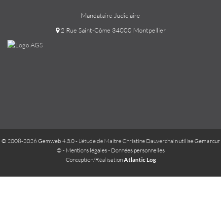
Mandataire Judiciaire
2 Rue Saint-Côme 34000 Montpellier
© 2008-2026 Gemweb 4.3.0
- L'étude de Maitre Christine Dauverchain utilise
Gemarcur
©
-
Mentions légales
-
Données personnelles
Conception/Réalisation
Atlantic Log