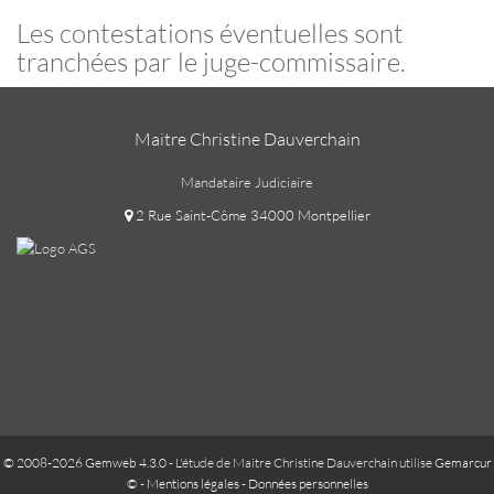
Les contestations éventuelles sont
tranchées par le juge-commissaire.
Maitre Christine Dauverchain
Mandataire Judiciaire
2 Rue Saint-Côme 34000 Montpellier
© 2008-2026 Gemweb 4.3.0
- L'étude de Maitre Christine Dauverchain utilise
Gemarcur
©
-
Mentions légales
-
Données personnelles