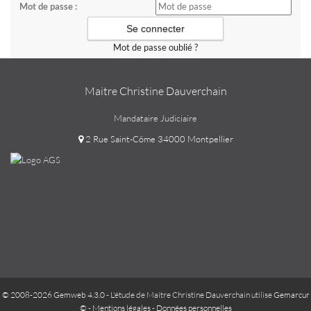
Mot de passe :
Mot de passe oublié ?
Maitre Christine Dauverchain
Mandataire Judiciaire
2 Rue Saint-Côme 34000 Montpellier
© 2008-2026 Gemweb 4.3.0
- L'étude de Maitre Christine Dauverchain utilise
Gemarcur
©
-
Mentions légales
-
Données personnelles