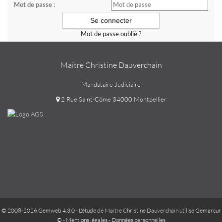
Mot de passe :
Mot de passe oublié ?
Maitre Christine Dauverchain
Mandataire Judiciaire
2 Rue Saint-Côme 34000 Montpellier
© 2008-2026 Gemweb 4.3.0
- L'étude de Maitre Christine Dauverchain utilise
Gemarcur
©
-
Mentions légales
-
Données personnelles