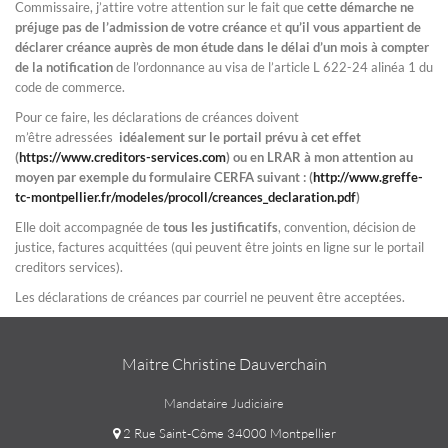
Commissaire, j’attire votre attention sur le fait que
cette démarche ne
préjuge pas de l’admission de votre créance
et
qu’il vous appartient de
déclarer créance auprès de mon étude dans le délai d’un mois à compter
de la notification
de l’ordonnance au visa de l’article L 622-24 alinéa 1 du
code de commerce.
Pour ce faire, les déclarations de créances doivent
m’être adressées
idéalement sur le portail prévu à cet effet
(
https://www.creditors-services.com
) ou en LRAR à mon attention au
moyen par exemple du formulaire CERFA suivant : (
http://www.greffe-
tc-montpellier.fr/modeles/procoll/creances_declaration.pdf
)
Elle doit accompagnée de
tous les justificatifs
, convention, décision de
justice, factures acquittées (qui peuvent être joints en ligne sur le portail
creditors services).
Les déclarations de créances par courriel ne peuvent être acceptées.
Maitre Christine Dauverchain
Mandataire Judiciaire
2 Rue Saint-Côme 34000 Montpellier