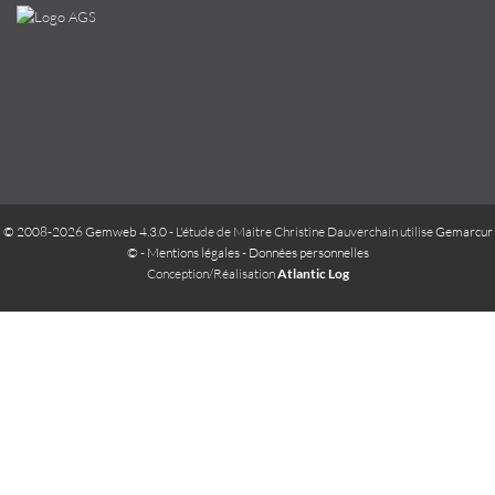
© 2008-2026 Gemweb 4.3.0
- L'étude de Maitre Christine Dauverchain utilise
Gemarcur
©
-
Mentions légales
-
Données personnelles
Conception/Réalisation
Atlantic Log