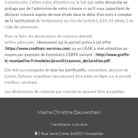
Commissaire, j’attire votre attention sur le fait que
cette démarche ne
préjuge pas de l’admission de votre créance
et
qu’il vous appartient de
déclarer créance auprès de mon étude dans le délai d’un mois à compter
de la notification
de l’ordonnance au visa de l’article L 622-24 alinéa 1 du
code de commerce.
Pour ce faire, les déclarations de créances doivent
m’être adressées
idéalement sur le portail prévu à cet effet
(
https://www.creditors-services.com
) ou en LRAR à mon attention au
moyen par exemple du formulaire CERFA suivant : (
http://www.greffe-
tc-montpellier.fr/modeles/procoll/creances_declaration.pdf
)
Elle doit accompagnée de
tous les justificatifs
, convention, décision de
justice, factures acquittées (qui peuvent être joints en ligne sur le portail
creditors services).
Les déclarations de créances par courriel ne peuvent être acceptées.
Maitre Christine Dauverchain
Mandataire Judiciaire
2 Rue Saint-Côme 34000 Montpellier