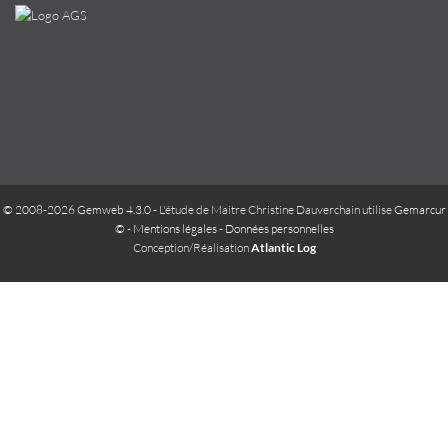
© 2008-2026 Gemweb 4.3.0
- L'étude de Maitre Christine Dauverchain utilise
Gemarcur
©
-
Mentions légales
-
Données personnelles
Conception/Réalisation
Atlantic Log