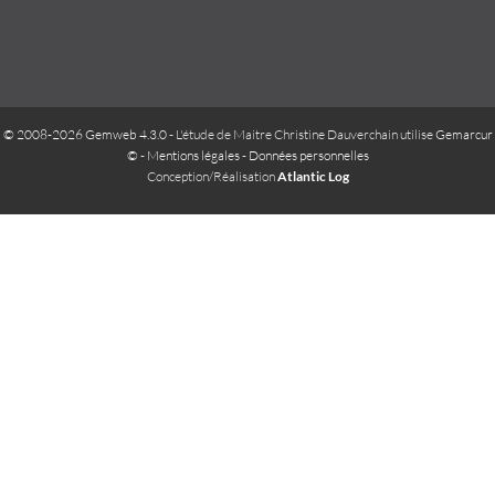
© 2008-2026 Gemweb 4.3.0
- L'étude de Maitre Christine Dauverchain utilise
Gemarcur
©
-
Mentions légales
-
Données personnelles
Conception/Réalisation
Atlantic Log