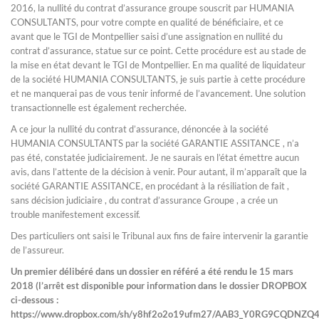
2016, la nullité du contrat d’assurance groupe souscrit par HUMANIA
CONSULTANTS, pour votre compte en qualité de bénéficiaire, et ce
avant que le TGI de Montpellier saisi d’une assignation en nullité du
contrat d’assurance, statue sur ce point. Cette procédure est au stade de
la mise en état devant le TGI de Montpellier. En ma qualité de liquidateur
de la société HUMANIA CONSULTANTS, je suis partie à cette procédure
et ne manquerai pas de vous tenir informé de l’avancement. Une solution
transactionnelle est également recherchée.
A ce jour la nullité du contrat d’assurance, dénoncée à la société
HUMANIA CONSULTANTS par la société GARANTIE ASSITANCE , n’a
pas été, constatée judiciairement. Je ne saurais en l’état émettre aucun
avis, dans l’attente de la décision à venir. Pour autant, il m’apparaît que la
société GARANTIE ASSITANCE, en procédant à la résiliation de fait ,
sans décision judiciaire , du contrat d’assurance Groupe , a crée un
trouble manifestement excessif.
Des particuliers ont saisi le Tribunal aux fins de faire intervenir la garantie
de l’assureur.
Un premier délibéré dans un dossier en référé a été rendu le 15 mars
2018 (l’arrêt est disponible pour information dans le dossier DROPBOX
ci-dessous :
https://www.dropbox.com/sh/y8hf2o2o19ufm27/AAB3_Y0RG9CQDNZQ