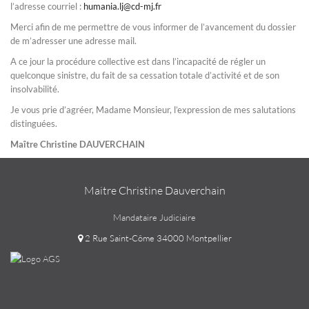
l’adresse courriel :
humania.lj@cd-mj.fr
Merci afin de me permettre de vous informer de l’avancement du dossier
de m’adresser une adresse mail.
A ce jour la procédure collective est dans l’incapacité de régler un
quelconque sinistre, du fait de sa cessation totale d’activité et de son
insolvabilité.
Je vous prie d’agréer, Madame Monsieur, l’expression de mes salutations
distinguées.
Maître Christine DAUVERCHAIN
Maitre Christine Dauverchain
Mandataire Judiciaire
2 Rue Saint-Côme 34000 Montpellier