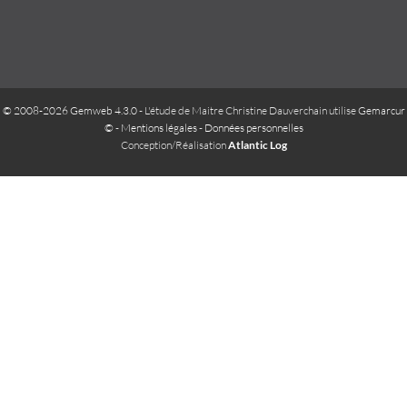
© 2008-2026 Gemweb 4.3.0
- L'étude de Maitre Christine Dauverchain utilise
Gemarcur
©
-
Mentions légales
-
Données personnelles
Conception/Réalisation
Atlantic Log