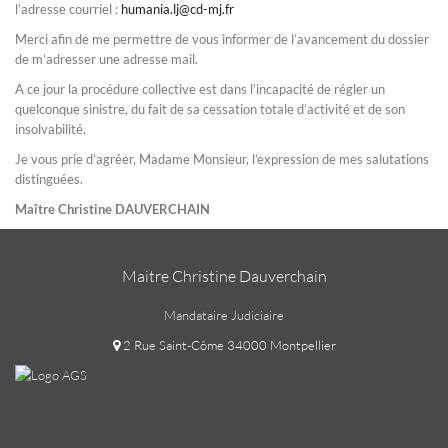
l’adresse courriel :
humania.lj@cd-mj.fr
Merci afin de me permettre de vous informer de l’avancement du dossier
de m’adresser une adresse mail.
A ce jour la procédure collective est dans l’incapacité de régler un
quelconque sinistre, du fait de sa cessation totale d’activité et de son
insolvabilité.
Je vous prie d’agréer, Madame Monsieur, l’expression de mes salutations
distinguées.
Maître Christine DAUVERCHAIN
Maitre Christine Dauverchain
Mandataire Judiciaire
2 Rue Saint-Côme 34000 Montpellier