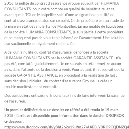
2016, la nullité du contrat d’assurance groupe souscrit par HUMANIA
CONSULTANTS, pour votre compte en qualité de bénéficiaire, et ce
avant que le TGI de Montpellier saisi d’une assignation en nullité du
contrat d’assurance, statue sur ce point. Cette procédure est au stade de
la mise en état devant le TGI de Montpellier. En ma qualité de liquidateur
de la société HUMANIA CONSULTANTS, je suis partie à cette procédure
et ne manquerai pas de vous tenir informé de l’avancement. Une solution
transactionnelle est également recherchée.
A ce jour la nullité du contrat d’assurance, dénoncée à la société
HUMANIA CONSULTANTS par la société GARANTIE ASSITANCE , n’a
pas été, constatée judiciairement. Je ne saurais en l’état émettre aucun
avis, dans l’attente de la décision à venir. Pour autant, il m’apparaît que la
société GARANTIE ASSITANCE, en procédant à la résiliation de fait ,
sans décision judiciaire , du contrat d’assurance Groupe , a crée un
trouble manifestement excessif.
Des particuliers ont saisi le Tribunal aux fins de faire intervenir la garantie
de l’assureur.
Un premier délibéré dans un dossier en référé a été rendu le 15 mars
2018 (l’arrêt est disponible pour information dans le dossier DROPBOX
ci-dessous :
https://www.dropbox.com/sh/y8hf2o2o19ufm27/AAB3_Y0RG9CQDNZQ