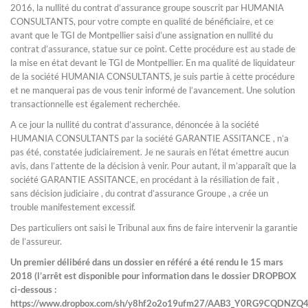
2016, la nullité du contrat d’assurance groupe souscrit par HUMANIA
CONSULTANTS, pour votre compte en qualité de bénéficiaire, et ce
avant que le TGI de Montpellier saisi d’une assignation en nullité du
contrat d’assurance, statue sur ce point. Cette procédure est au stade de
la mise en état devant le TGI de Montpellier. En ma qualité de liquidateur
de la société HUMANIA CONSULTANTS, je suis partie à cette procédure
et ne manquerai pas de vous tenir informé de l’avancement. Une solution
transactionnelle est également recherchée.
A ce jour la nullité du contrat d’assurance, dénoncée à la société
HUMANIA CONSULTANTS par la société GARANTIE ASSITANCE , n’a
pas été, constatée judiciairement. Je ne saurais en l’état émettre aucun
avis, dans l’attente de la décision à venir. Pour autant, il m’apparaît que la
société GARANTIE ASSITANCE, en procédant à la résiliation de fait ,
sans décision judiciaire , du contrat d’assurance Groupe , a crée un
trouble manifestement excessif.
Des particuliers ont saisi le Tribunal aux fins de faire intervenir la garantie
de l’assureur.
Un premier délibéré dans un dossier en référé a été rendu le 15 mars
2018 (l’arrêt est disponible pour information dans le dossier DROPBOX
ci-dessous :
https://www.dropbox.com/sh/y8hf2o2o19ufm27/AAB3_Y0RG9CQDNZQ