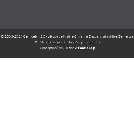
© 2008-2026 Gemweb 4.3.0
- L'étude de Maitre Christine Dauverchain utilise
Gemarcur
©
-
Mentions légales
-
Données personnelles
Conception/Réalisation
Atlantic Log