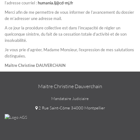
l’adresse courriel :
humania.lj@cd-mj.fr
Merci afin de me permettre de vous informer de l’avancement du dossier
de m’adresser une adresse mail.
A ce jour la procédure collective est dans l’incapacité de régler un
quelconque sinistre, du fait de sa cessation totale d’activité et de son
insolvabilité.
Je vous prie d’agréer, Madame Monsieur, l’expression de mes salutations
distinguées.
Maître Christine DAUVERCHAIN
Maitre Christine Dauverchain
Mandataire Judiciaire
2 Rue Saint-Côme 34000 Montpellier