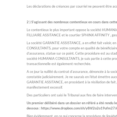
Les déclarations de créances par courriel ne peuvent être ac
2 ) S’agissant des nombreux contentieux en cours dans cette
Le contentieux le plus important oppose la société HUM
FILLIAIRE ASSITANCE et le courtier SPHINX AFFINITY , ge
La société GARANTIE ASSISTANCE, a en effet fait valoir, en
CONSULTANTS, pour votre compte en qualité de bénéficiaire, e
d’assurance, statue sur ce point. Cette procédure est au stad
société HUMANIA CONSULTANTS, je suis partie à cette procé
transactionnelle est également recherchée.
A ce jour la nullité du contrat d’assurance, dénoncée à l
constatée judiciairement. Je ne saurais en l’état émettre aucun
GARANTIE ASSITANCE, en procédant à la résiliation de fait , s
manifestement excessif.
Des particuliers ont saisi le Tribunal aux fins de faire interven
Un premier délibéré dans un dossier en référé a été rendu 
dessous : https://www.dropbox.com/sh/y8hf2o2o19uf
Bien évidemment, en ce qui concerne la procédure de liquidati