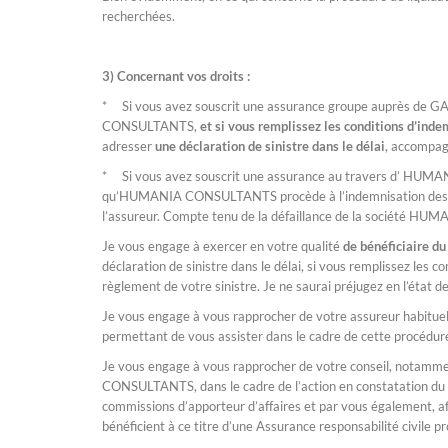
recherchées.
3) Concernant vos droits :
* Si vous avez souscrit une assurance groupe auprès de 
CONSULTANTS,
et si vous remplissez les conditions d’inde
adresser
une déclaration de sinistre dans le délai
, accompag
* Si vous avez souscrit une assurance au travers d’ HU
qu’HUMANIA CONSULTANTS procède à l’indemnisation des doss
l’assureur. Compte tenu de la défaillance de la société H
Je vous engage à exercer en votre qualité
de bénéficiaire du
déclaration de sinistre dans le délai, si vous remplissez les
règlement de votre sinistre. Je ne saurai préjugez en l’état de
Je vous engage à vous rapprocher de votre assureur habituel, 
permettant de vous assister dans le cadre de cette procédur
Je vous engage à vous rapprocher de votre conseil, notamm
CONSULTANTS, dans le cadre de l’action en constatation d
commissions d’apporteur d’affaires et par vous également, afin
bénéficient à ce titre d’une Assurance responsabilité civile pr