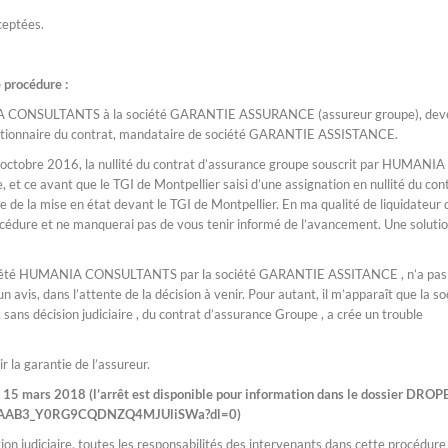
ceptées.
 procédure :
ANIA CONSULTANTS à la société GARANTIE ASSURANCE (assureur groupe), dev
stionnaire du contrat, mandataire de société GARANTIE ASSISTANCE.
 octobre 2016, la nullité du contrat d’assurance groupe souscrit par HUMANIA
t ce avant que le TGI de Montpellier saisi d’une assignation en nullité du con
e de la mise en état devant le TGI de Montpellier. En ma qualité de liquidateur 
dure et ne manquerai pas de vous tenir informé de l’avancement. Une soluti
a société HUMANIA CONSULTANTS par la société GARANTIE ASSITANCE , n’a pas 
 avis, dans l’attente de la décision à venir. Pour autant, il m’apparaît que la so
ans décision judiciaire , du contrat d’assurance Groupe , a crée un trouble
ir la garantie de l’assureur.
le 15 mars 2018 (l’arrêt est disponible pour information dans le dossier DROP
m27/AAB3_Y0RG9CQDNZQ4MJUliSWa?dl=0)
on judiciaire, toutes les responsabilités des intervenants dans cette procédure