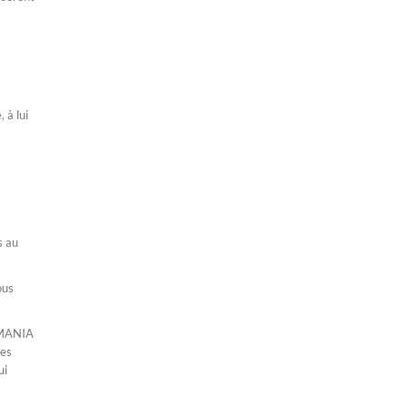
 à lui
s au
ous
HUMANIA
des
ui