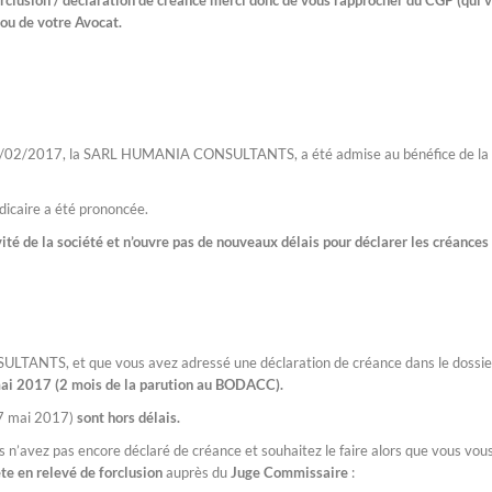
orclusion / déclaration de créance merci donc de vous rapprocher du CGP (qui 
ou de votre Avocat.
27/02/2017, la SARL HUMANIA CONSULTANTS, a été admise au bénéfice de la
dicaire a été prononcée.
ivité de la société et n’ouvre pas de nouveaux délais pour déclarer les créances
ULTANTS, et que vous avez adressé une déclaration de créance dans le dossie
 mai 2017 (2 mois de la parution au BODACC).
7 mai 2017)
sont hors délais.
s n’avez pas encore déclaré de créance et souhaitez le faire alors que vous vou
te en relevé de forclusion
auprès du
Juge Commissaire
: