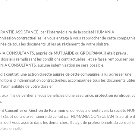
GARANTIE ASSISTANCE, par l’intermédiaire de la société HUMANIA
mnisation contractuelles
, je vous engage à vous rapprocher de cette compagnie,
née de tous les documents utiles au règlement de votre sinistre.
MANIA CONSULTANTS, auprès de
MUTUAIDE
ou
GROUPAMA
,il était prévu ,
iers remplissant les conditions contractuelles , et se fasse rembourser par
UMANIA CONSULTANTS, aucune indemnisation ne sera possible.
 dit contrat
,
une action directe auprès de cette compagnie,
à lui adresser une
 conditions d’indemnisation contractuelles, accompagnée tous les documents utile
 l’admissibilité de votre dossier
aux fins de vérifier si vous bénéficiez d’une assurance,
protection juridique,
v
e.
ent
Conseiller en Gestion de Patrimoine
, qui vous a orienté vers la société 
u TEG, et qui a été rémunéré de ce fait par HUMANIA CONSULTANTS au titre 
 qu’il vous assiste dans les démarches. Il s’agit de professionnels du conseil, q
ofessionnelle.