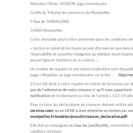
Monsieur Olivier JAUDON, juge commissaire.
Greffe du Tribunal de commerce de Montpellier
9 Rue de TARRAGONE
34000 Montpellier.
Cette demande pourra être présentée dans les conditions d
« L’action en relevé de forclusion ne peut être exercée que dans le
l’impossibilité de connaître l’obligation du débiteur avant l’expirat
pouvait ignorer l’existence de sa créance. ».
Un modèle de requête et une notice explicative sont disponibl
page « Requêtes au juge commissaire sur le lien :
http://w
S’il est fait droit à votre requête en relevé de forclusion par 
pas de l’admission de votre créance
et
qu’il vous appartient
notification
de l’ordonnance au visa de l’article L 622-24 al
Pour ce faire, les déclarations de créances doivent m’être a
services.com
) ou en LRAR à mon attention au moyen par ex
montpellier.fr/modeles/procoll/creances_declaration.pdf
)
Elle doit accompagnée de
tous les justificatifs
, convention, d
creditors services).