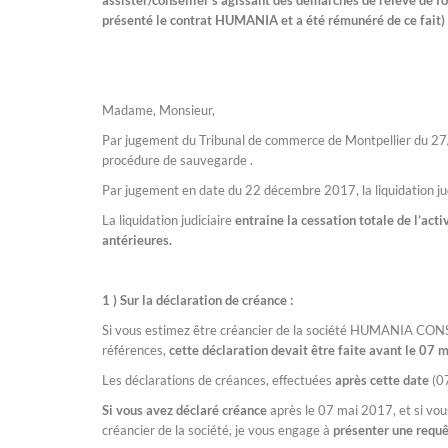
assister/conseiller s’agissant des démarches de relevé de f
présenté le contrat HUMANIA et a été rémunéré de ce fait) 
Madame, Monsieur,
Par jugement du Tribunal de commerce de Montpellier du 
procédure de sauvegarde .
Par jugement en date du 22 décembre 2017, la liquidation ju
La liquidation judiciaire
entraine la cessation totale de l’act
antérieures.
1 ) Sur la déclaration de créance :
Si vous estimez être créancier de la société HUMANIA CONS
références,
cette déclaration devait être faite avant le 07
Les déclarations de créances, effectuées
après cette date
(0
Si vous avez déclaré créance
après le 07 mai 2017, et si vou
créancier de la société, je vous engage à
présenter une requê