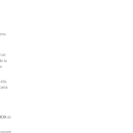
enu
trat
de la
on
été,
ciété
BOX ci-
 seront