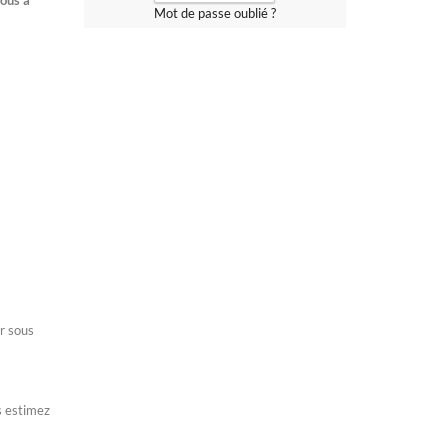
vous a
Mot de passe oublié ?
r sous
s estimez