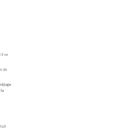
’il ne
in de
préjuge
 la
tail