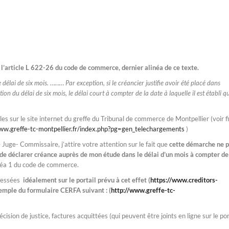
e
l’article L 622-26 du code de commerce, dernier alinéa de ce texte.
 délai de six mois. ……… Par exception, si le créancier justifie avoir été placé dans
ion du délai de six mois, le délai court à compter de la date à laquelle il est établi qu
es sur le site internet du greffe du Tribunal de commerce de Montpellier (voir f
ww.greffe-tc-montpellier.fr/index.php?pg=gen_telechargements
)
le Juge- Commissaire, j’attire votre attention sur le fait que
cette démarche ne 
 de déclarer créance auprès de mon étude dans le délai d’un mois à compter de
inéa 1 du code de commerce.
dressées
idéalement sur le portail prévu à cet effet (
https://www.creditors-
emple du formulaire CERFA suivant : (
http://www.greffe-tc-
écision de justice, factures acquittées (qui peuvent être joints en ligne sur le por