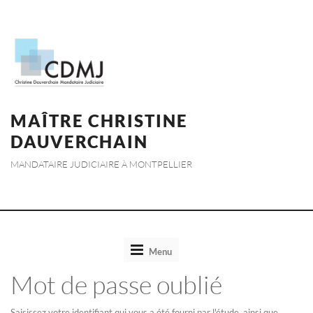
MAÎTRE CHRISTINE
DAUVERCHAIN
MANDATAIRE JUDICIAIRE À MONTPELLIER
Toggle
Menu
navigation
Mot de passe oublié
Saisissez votre identifiant qui vous a été fourni par l'étude, ainsi que