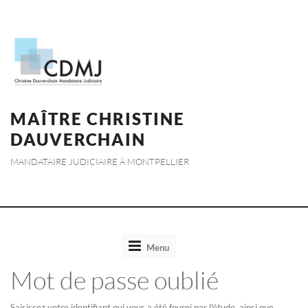
MAÎTRE CHRISTINE
DAUVERCHAIN
MANDATAIRE JUDICIAIRE À MONTPELLIER
Toggle
Menu
navigation
Mot de passe oublié
Saisissez votre identifiant qui vous a été fourni par l'étude, ainsi que